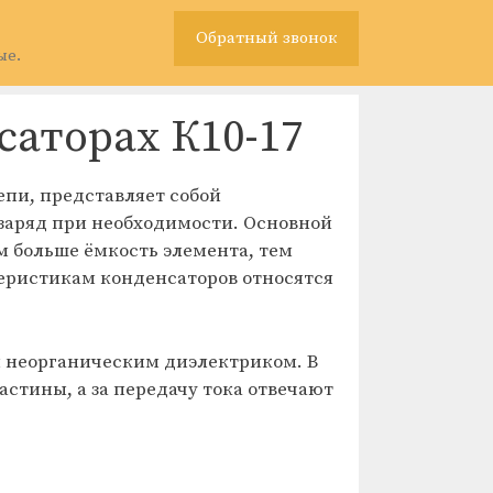
Обратный звонок
ые.
саторах К10-17
пи, представляет собой
 заряд при необходимости. Основной
м больше ёмкость элемента, тем
теристикам конденсаторов относятся
м неорганическим диэлектриком. В
стины, а за передачу тока отвечают