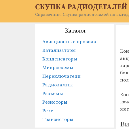
Перейти
СКУПКА РАДИОДЕТАЛЕЙ
к
Справочник. Скупка радиодеталей по выгод
содержимому
Каталог
Авиационные провода
Катализаторы
Кон
акк
Конденсаторы
хар
Микросхемы
бол
Переключатели
пол
Радиолампы
Разъемы
Кон
кач
Резисторы
мет
Реле
Транзисторы
Ви