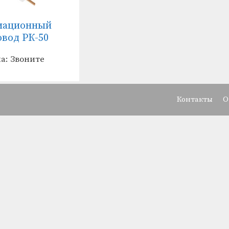
иационный
овод РК-50
а: Звоните
Контакты
О