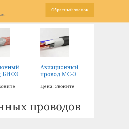
Обратный звонок
ые.
ионный
Авиационный
д БИФЭ
провод МС-Э
воните
Цена: Звоните
нных проводов