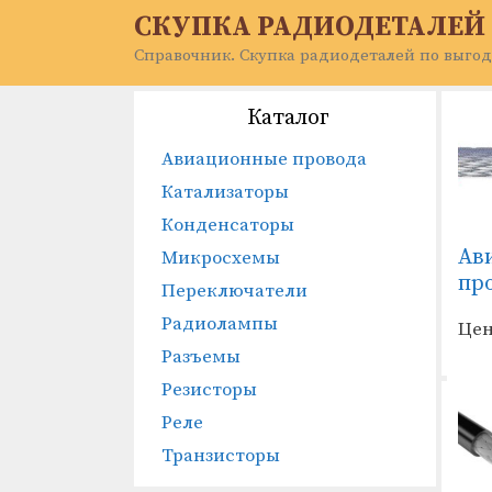
Перейти
СКУПКА РАДИОДЕТАЛЕЙ
к
Справочник. Скупка радиодеталей по выгод
содержимому
Каталог
Авиационные провода
Катализаторы
Конденсаторы
Ав
Микросхемы
пр
Переключатели
Радиолампы
Цен
Разъемы
Резисторы
Реле
Транзисторы