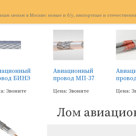
ным ценам в Москве: новые и б/у, импортные и отечественн
иационный
Авиационный
Авиац
овод БИНЭ
провод МП-37
прово
а: Звоните
Цена: Звоните
Цена: З
Лом авиацио